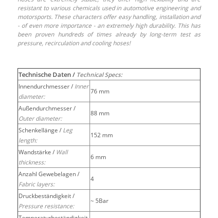
resistant to various chemicals used in automotive engineering and
motorsports. These characters offer easy handling, installation and
- of even more importance - an extremely high durability. This has
been proven hundreds of times already by long-term test as
pressure, recirculation and cooling hoses!
Technische Daten /
Technical Specs:
Innendurchmesser /
Inner
76 mm
diameter:
Außendurchmesser /
88 mm
Outer diameter:
Schenkellänge /
Leg
152 mm
length:
Wandstärke /
Wall
6 mm
thickness:
Anzahl Gewebelagen /
4
Fabric layers:
Druckbeständigkeit /
~ 5Bar
Pressure resistance:
Temperaturbeständigkeit