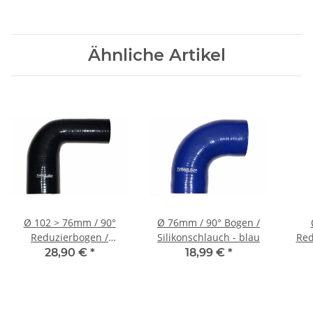
Ähnliche Artikel
Ø 102 > 76mm / 90°
Ø 76mm / 90° Bogen /
Reduzierbogen /
Silikonschlauch - blau
Red
Silikonschlauch -
S
28,90 €
*
18,99 €
*
schwarz