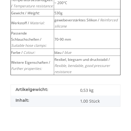
~ 200°C
/
Temperature resistance:
Gewicht /
Weight:
530g
gewebeverstärktes Silikon /
Reinforced
Werkstoff /
Material:
silicone
Passende
Schlauchschellen /
70-90 mm
Suitable hose clamps:
Farbe /
Colour:
blau /
blue
flexibel, biegsam und druckstabil /
Weitere Eigenschaften /
flexible, bendable, good pressurer
Further properties:
resistance
Artikelgewicht:
0,53
kg
Inhalt:
1,00 Stück