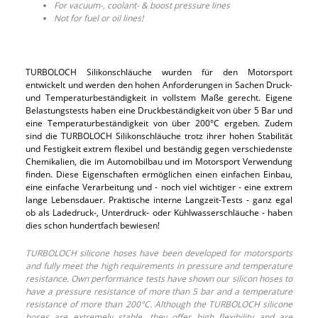
For vacuum-, coolant- & boost pressure lines
Not for fuel or oil lines!
TURBOLOCH Silikonschläuche wurden für den Motorsport
entwickelt und werden den hohen Anforderungen in Sachen Druck-
und Temperaturbeständigkeit in vollstem Maße gerecht. Eigene
Belastungstests haben eine Druckbeständigkeit von über 5 Bar und
eine Temperaturbeständigkeit von über 200°C ergeben. Zudem
sind die TURBOLOCH Silikonschläuche trotz ihrer hohen Stabilität
und Festigkeit extrem flexibel und beständig gegen verschiedenste
Chemikalien, die im Automobilbau und im Motorsport Verwendung
finden. Diese Eigenschaften ermöglichen einen einfachen Einbau,
eine einfache Verarbeitung und - noch viel wichtiger - eine extrem
lange Lebensdauer. Praktische interne Langzeit-Tests - ganz egal
ob als Ladedruck-, Unterdruck- oder Kühlwasserschläuche - haben
dies schon hundertfach bewiesen!
TURBOLOCH silicone hoses have been developed for motorsports
and fully meet the high requirements in pressure and temperature
resistance. Own performance tests have shown our silicon hoses to
have a pressure resistance of more than 5 bar and a temperature
resistance of more than 200°C. Although the TURBOLOCH silicone
hoses are extremely stable, they offer high flexibility and are