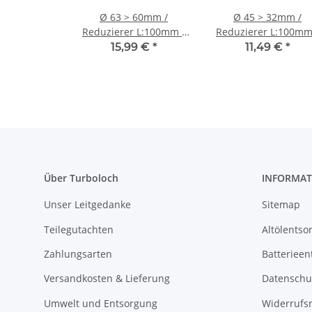
Ø 63 > 60mm /
Ø 45 > 32mm /
Reduzierer L:100mm /
Reduzierer L:100mm
Silikonschlauch- blau
Silikonschlauch -
15,99 €
*
11,49 €
*
schwarz
Über Turboloch
INFORMAT
Unser Leitgedanke
Sitemap
Teilegutachten
Altölentso
Zahlungsarten
Batterieen
Versandkosten & Lieferung
Datenschu
Umwelt und Entsorgung
Widerrufs