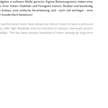
gkeit in vollstem Maße gerecht. Eigene Belastungstests haben eine
hrer hohen Stabilität und Festigkeit extrem flexibel und beständig
inbau, eine einfache Verarbeitung und - noch viel wichtiger - eine
on hundertfach bewiesen!
 performance tests have shown our silicon hoses to have a pressure
ffer high flexibility and are resistant to various chemicals used in
ability. This has been proven hundreds of times already by long-term