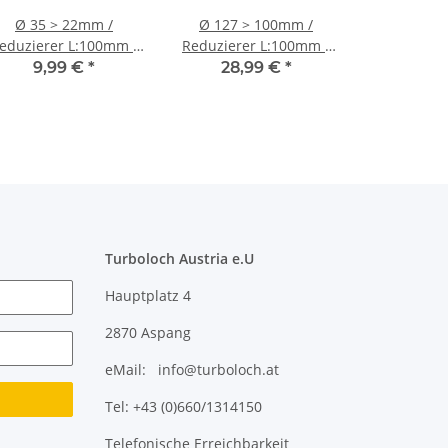
Ø 35 > 22mm /
Ø 127 > 100mm /
eduzierer L:100mm /
Reduzierer L:100mm /
Silikonschlauch -
Silikonschlauch -
9,99 €
*
28,99 €
*
schwarz
schwarz
Turboloch Austria e.U
Hauptplatz 4
2870 Aspang
eMail: info@turboloch.at
Tel: +43 (0)660/1314150
Telefonische Erreichbarkeit