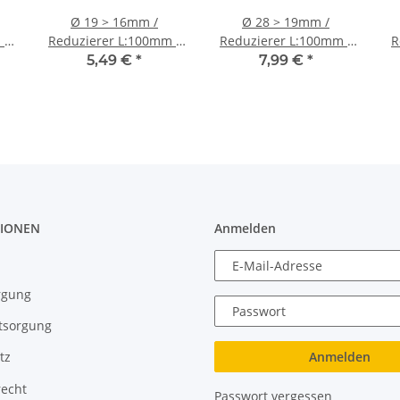
Ø 19 > 16mm /
Ø 28 > 19mm /
 /
Reduzierer L:100mm /
Reduzierer L:100mm /
R
Silikonschlauch -
Silikonschlauch
5,49 €
*
7,99 €
*
schwarz
schwarz
IONEN
Anmelden
E-Mail-Adresse
rgung
Passwort
tsorgung
Anmelden
tz
recht
Passwort vergessen