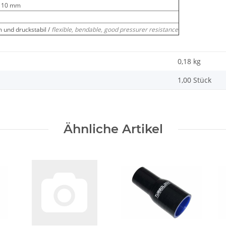
-110 mm
m und druckstabil /
flexible, bendable, good pressurer resistance
0,18
kg
1,00 Stück
Ähnliche Artikel