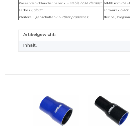
Passende Schlauchschellen /
Suitable hose clamps:
60-80 mm / 90
Farbe /
Colour:
schwarz /
black
Weitere Eigenschaften /
Further properties:
flexibel, biegsa
Artikelgewicht:
Inhalt: