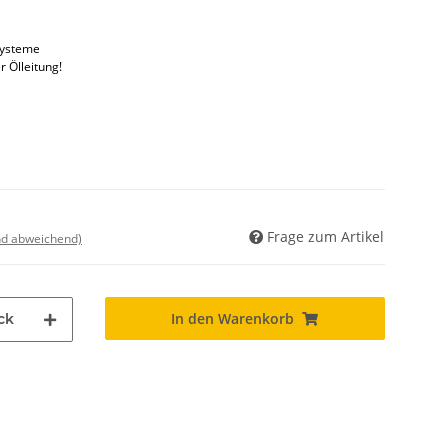
systeme
r Ölleitung!
Frage zum Artikel
nd abweichend)
In den Warenkorb
ck