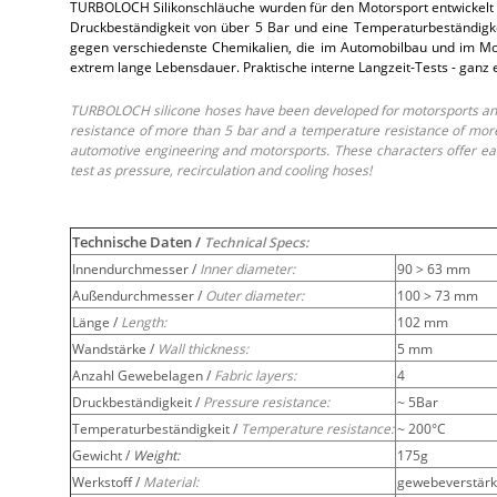
TURBOLOCH Silikonschläuche wurden für den Motorsport entwickelt 
Druckbeständigkeit von über 5 Bar und eine Temperaturbeständigkei
gegen verschiedenste Chemikalien, die im Automobilbau und im Moto
extrem lange Lebensdauer. Praktische interne Langzeit-Tests - ganz
TURBOLOCH silicone hoses have been developed for motorsports and 
resistance of more than 5 bar and a temperature resistance of more 
automotive engineering and motorsports. These characters offer easy
test as pressure, recirculation and cooling hoses!
Technische Daten /
Technical Specs:
Innendurchmesser /
Inner diameter:
90 > 63 mm
Außendurchmesser /
Outer diameter:
100 > 73 mm
Länge /
Length:
102 mm
Wandstärke /
Wall thickness:
5 mm
Anzahl Gewebelagen /
Fabric layers:
4
Druckbeständigkeit /
Pressure resistance:
~ 5Bar
Temperaturbeständigkeit /
Temperature resistance:
~ 200°C
Gewicht /
Weight:
175g
Werkstoff /
Material:
gewebeverstärkt