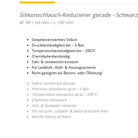
Silikonschlauch-Reduzierer gerade - Schwarz
Ø: 90 > 63 mm / L:100 mm
Gewebeverstärktes Silikon
Druckbeständigkeit bis ~ 5 Bar
Temperaturbeständigkeit bis ~ 200°C
Chemikalienbeständig
Salz- & seewasserresistent
Für Ladeluft-, Kühl- & Ansaugsysteme
Nicht geeignet als Benzin- oder Ölleitung!
Fabric reinforced silicone
Pressure resistance up to ~ 5 Bar
Temperature resistance up to ~ 200°C
Chemical resistance
Salt- & Seawater resistant
For vacuum-, coolant- & boost pressure lines
Not for fuel or oil lines!