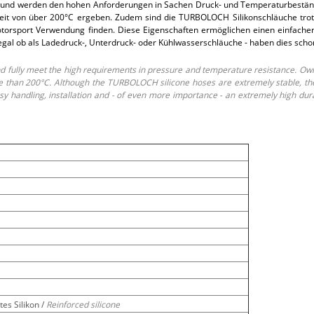
und werden den hohen Anforderungen in Sachen Druck- und Temperaturbeständi
t von über 200°C ergeben. Zudem sind die TURBOLOCH Silikonschläuche trotz i
rsport Verwendung finden. Diese Eigenschaften ermöglichen einen einfachen E
 egal ob als Ladedruck-, Unterdruck- oder Kühlwasserschläuche - haben dies sch
fully meet the high requirements in pressure and temperature resistance. Own
than 200°C. Although the TURBOLOCH silicone hoses are extremely stable, they o
 handling, installation and - of even more importance - an extremely high dur
es Silikon /
Reinforced silicone