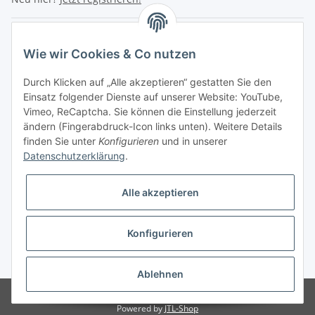
Turboloch Austria e.U
Wie wir Cookies & Co nutzen
Hauptplatz 4
Durch Klicken auf „Alle akzeptieren“ gestatten Sie den
2870 Aspang
Einsatz folgender Dienste auf unserer Website: YouTube,
Vimeo, ReCaptcha. Sie können die Einstellung jederzeit
eMail: info@turboloch.at
ändern (Fingerabdruck-Icon links unten). Weitere Details
Tel: +43 (0)660/1314150
finden Sie unter
Konfigurieren
und in unserer
Datenschutzerklärung
.
Telefonische Erreichbarkeit
Di - Fr 9-17 Uhr / Fr 9-12 Uhr
Alle akzeptieren
Achtung keine Abholung mehr möglich!!!
Konfigurieren
Impressum
* Alle Preise inkl. gesetzlicher USt., zzgl.
Versand
Ablehnen
© Turboloch Austria e.U.
Besucherzähler: 2801417
Powered by
JTL-Shop