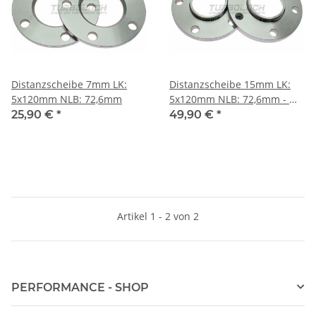
Distanzscheibe 7mm LK:
Distanzscheibe 15mm LK:
5x120mm NLB: 72,6mm
5x120mm NLB: 72,6mm - mit
Felgenzentrierung
25,90 €
*
49,90 €
*
Artikel 1 - 2 von 2
PERFORMANCE - SHOP