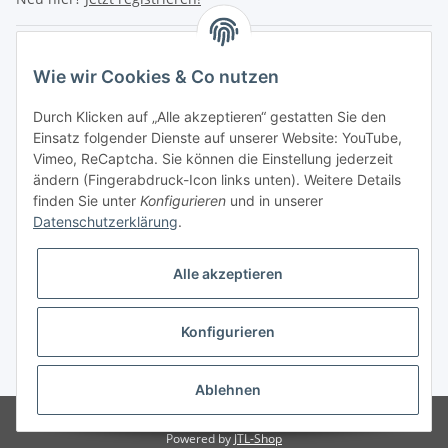
Turboloch Austria e.U
Wie wir Cookies & Co nutzen
Hauptplatz 4
Durch Klicken auf „Alle akzeptieren“ gestatten Sie den
2870 Aspang
Einsatz folgender Dienste auf unserer Website: YouTube,
Vimeo, ReCaptcha. Sie können die Einstellung jederzeit
eMail: info@turboloch.at
ändern (Fingerabdruck-Icon links unten). Weitere Details
Tel: +43 (0)660/1314150
finden Sie unter
Konfigurieren
und in unserer
Datenschutzerklärung
.
Telefonische Erreichbarkeit
Di - Fr 9-17 Uhr / Fr 9-12 Uhr
Alle akzeptieren
Achtung keine Abholung mehr möglich!!!
Konfigurieren
Impressum
* Alle Preise inkl. gesetzlicher USt., zzgl.
Versand
Ablehnen
© Turboloch Austria e.U.
Besucherzähler: 2799696
Powered by
JTL-Shop