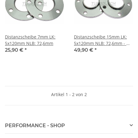
Distanzscheibe 7mm LK:
Distanzscheibe 15mm LK:
5x120mm NLB: 72,6mm
5x120mm NLB: 72,6mm - mit
Felgenzentrierung
25,90 €
*
49,90 €
*
Artikel 1 - 2 von 2
PERFORMANCE - SHOP