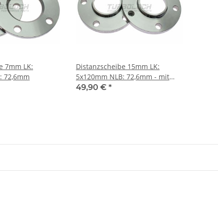
be 7mm LK:
Distanzscheibe 15mm LK:
: 72,6mm
5x120mm NLB: 72,6mm - mit
Felgenzentrierung
49,90 €
*