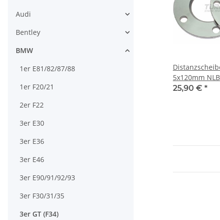
Audi
Bentley
BMW
Distanzschei
1er E81/82/87/88
5x120mm NLB
1er F20/21
25,90 €
*
2er F22
3er E30
3er E36
3er E46
3er E90/91/92/93
3er F30/31/35
3er GT (F34)