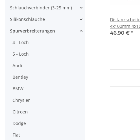
Schlauchverbinder (3-25 mm)
Silikonschläuche
Distanzschei
4x100mm 4x1
Spurverbreiterungen
57,1mm - mit 
46,90 €
*
"Black Edition
4 - Loch
5 - Loch
Audi
Bentley
BMW
Chrysler
Citroen
Dodge
Fiat