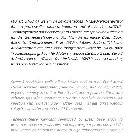
MOTUL 5100 4T ist ein halbsynthetisches 4-Takt-Mehrbereichsöl
für anspruchsvolle Motorradmotoren auf Basis der MOTUL-
Technosynthese mit hochwertigem Esteröl und speziellen Additiven
für die Getriebeschmierung. Für High Performance Bikes, Sport
Bikes, Straßenmaschinen, Trail-, Off Road Bikes, Enduro, Trial…mit
4-Taktmotoren mit oder ohne integriertem Getriebe, Nass- oder
Trockenkupplung. Auch für Motoren, welche die Euro 2 oder Euro 3
Anforderungen erfüllen. Die Viskosität 10W30 nur verwenden,
wenn der Hersteller dies empfiehlt.
Street & road bikes, trails, off road bikes, enduro, trial…fitted with 4
stroke engines, integrated gearbox or not, wet or dry clutch,
engines meeting Euro 2 or Euro 3 emission regulation, fitted with
exhaust gas after treatment systems : catalytic converters, air
injection into exhaust pipe... Other uses : street bikes without
catalytic converters, scooters, ATV, mopeds...
Technosynthese lubricant reinforced by Ester base stock to
warranty anti-wear properties and improve gear protection and life
time. Improved oil film resistance at high temperatures. Grade 50