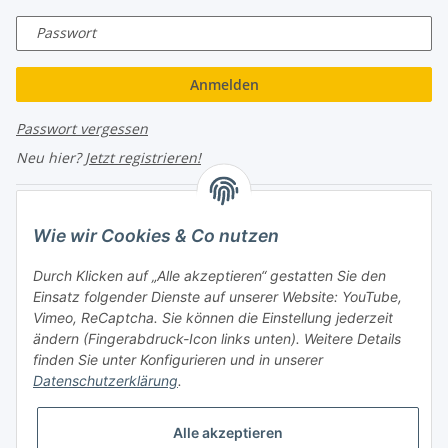
Passwort
Anmelden
Passwort vergessen
Neu hier?
Jetzt registrieren!
Turboloch Austria e.U
Wie wir Cookies & Co nutzen
Hauptplatz 4
Durch Klicken auf „Alle akzeptieren“ gestatten Sie den
2870 Aspang
Einsatz folgender Dienste auf unserer Website: YouTube,
Vimeo, ReCaptcha. Sie können die Einstellung jederzeit
eMail: info@turboloch.at
ändern (Fingerabdruck-Icon links unten). Weitere Details
Tel: +43 (0)660/1314150
finden Sie unter
Konfigurieren
und in unserer
Datenschutzerklärung
.
Telefonische Erreichbarkeit
Di - Fr 9-17 Uhr / Fr 9-12 Uhr
Alle akzeptieren