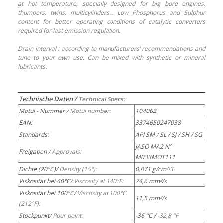
at hot temperature, specially designed for big bore engines,
thumpers, twins, multicylinders… Low Phosphorus and Sulphur
content for better operating conditions of catalytic converters
required for last emission regulation.
Drain interval : according to manufacturers’ recommendations and
tune to your own use. Can be mixed with synthetic or mineral
lubricants.
Technische Daten /
Technical Specs:
Motul - Nummer /
Motul number:
104062
EAN:
3374650247038
Standards:
API SM / SL / SJ / SH / SG
JASO MA2 N°
Freigaben /
Approvals:
M033MOT111
Dichte (20°C)/
Density (15°):
0,871 g/cm^3
Viskosität bei 40°C/
Viscosity at 140°F:
74,6 mm²/s
Viskosität bei 100°C/
Viscosity at 100°C
11,5 mm²/s
(212°F):
Stockpunkt/
Pour point:
-36 °C /
-32,8 °F