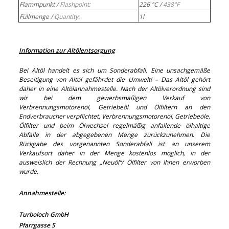
Flammpunkt /
Flashpoint:
226 °C /
438°F
Füllmenge /
Quantity:
1l
Information zur Altölentsorgung
Bei Altöl handelt es sich um Sonderabfall. Eine unsachgemäße
Beseitigung von Altöl gefährdet die Umwelt! – Das Altöl gehört
daher in eine Altölannahmestelle. Nach der Altölverordnung sind
wir bei dem gewerbsmäßigen Verkauf von
Verbrennungsmotorenöl, Getriebeöl und Ölfiltern an den
Endverbraucher verpflichtet, Verbrennungsmotorenöl, Getriebeöle,
Ölfilter und beim Ölwechsel regelmäßig anfallende ölhaltige
Abfälle in der abgegebenen Menge zurückzunehmen. Die
Rückgabe des vorgenannten Sonderabfall ist an unserem
Verkaufsort daher in der Menge kostenlos möglich, in der
ausweislich der Rechnung „Neuöl“/ Ölfilter von Ihnen erworben
wurde.
Annahmestelle:
Turboloch GmbH
Pfarrgasse 5