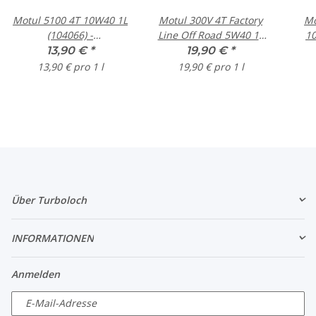
Motul 5100 4T 10W40 1L
Motul 300V 4T Factory
Mo
(104066) -
Line Off Road 5W40 1L
10
technosysthetisches
(104134) - synthetisches
13,90 €
*
19,90 €
*
Motorrad Motoröl auf
Motorrad Motoröl
v
13,90 € pro 1 l
19,90 € pro 1 l
Esterbasis
M
Über Turboloch
INFORMATIONEN
Anmelden
E-Mail-Adresse