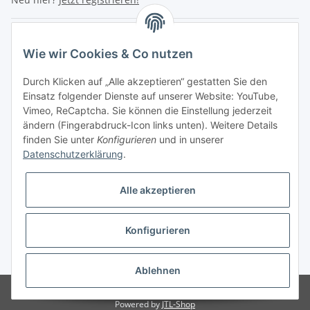
Turboloch Austria e.U
Wie wir Cookies & Co nutzen
Hauptplatz 4
Durch Klicken auf „Alle akzeptieren“ gestatten Sie den
2870 Aspang
Einsatz folgender Dienste auf unserer Website: YouTube,
Vimeo, ReCaptcha. Sie können die Einstellung jederzeit
eMail: info@turboloch.at
ändern (Fingerabdruck-Icon links unten). Weitere Details
Tel: +43 (0)660/1314150
finden Sie unter
Konfigurieren
und in unserer
Datenschutzerklärung
.
Telefonische Erreichbarkeit
Di - Fr 9-17 Uhr / Fr 9-12 Uhr
Alle akzeptieren
Achtung keine Abholung mehr möglich!!!
Konfigurieren
Impressum
* Alle Preise inkl. gesetzlicher USt., zzgl.
Versand
Ablehnen
© Turboloch Austria e.U.
Besucherzähler: 2801241
Powered by
JTL-Shop