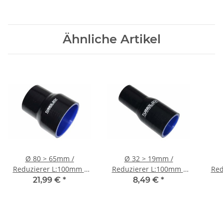
Ähnliche Artikel
Ø 80 > 65mm /
Ø 32 > 19mm /
Reduzierer L:100mm /
Reduzierer L:100mm /
Red
Silikonschlauch -
Silikonschlauch -
Sili
21,99 €
*
8,49 €
*
schwarz
schwarz