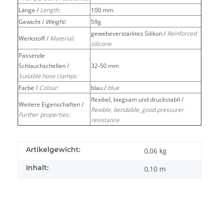
Länge /
Length:
100 mm
Gewicht /
Weight:
59g
gewebeverstärktes Silikon /
Reinforced
Werkstoff /
Material:
silicone
Passende
Schlauchschellen /
32-50 mm
Suitable hose clamps:
Farbe /
Colour:
blau /
blue
flexibel, biegsam und druckstabil /
Weitere Eigenschaften /
flexible, bendable, good pressurer
Further properties:
resistance
Artikelgewicht:
0,06
kg
Inhalt:
0,10 m