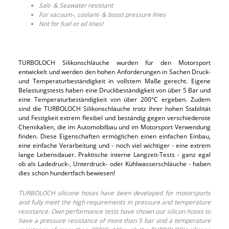
Salt- & Seawater resistant
For vacuum-, coolant- & boost pressure lines
Not for fuel or oil lines!
TURBOLOCH Silikonschläuche wurden für den Motorsport
entwickelt und werden den hohen Anforderungen in Sachen Druck-
und Temperaturbeständigkeit in vollstem Maße gerecht. Eigene
Belastungstests haben eine Druckbeständigkeit von über 5 Bar und
eine Temperaturbeständigkeit von über 200°C ergeben. Zudem
sind die TURBOLOCH Silikonschläuche trotz ihrer hohen Stabilität
und Festigkeit extrem flexibel und beständig gegen verschiedenste
Chemikalien, die im Automobilbau und im Motorsport Verwendung
finden. Diese Eigenschaften ermöglichen einen einfachen Einbau,
eine einfache Verarbeitung und - noch viel wichtiger - eine extrem
lange Lebensdauer. Praktische interne Langzeit-Tests - ganz egal
ob als Ladedruck-, Unterdruck- oder Kühlwasserschläuche - haben
dies schon hundertfach bewiesen!
TURBOLOCH silicone hoses have been developed for motorsports
and fully meet the high requirements in pressure and temperature
resistance. Own performance tests have shown our silicon hoses to
have a pressure resistance of more than 5 bar and a temperature