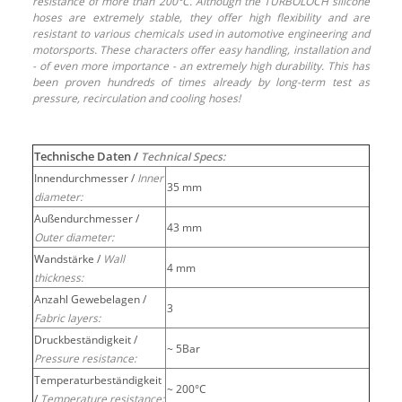
resistance of more than 200°C. Although the TURBOLOCH silicone
hoses are extremely stable, they offer high flexibility and are
resistant to various chemicals used in automotive engineering and
motorsports. These characters offer easy handling, installation and
- of even more importance - an extremely high durability. This has
been proven hundreds of times already by long-term test as
pressure, recirculation and cooling hoses!
Technische Daten /
Technical Specs:
Innendurchmesser /
Inner
35 mm
diameter:
Außendurchmesser /
43 mm
Outer diameter:
Wandstärke /
Wall
4 mm
thickness:
Anzahl Gewebelagen /
3
Fabric layers:
Druckbeständigkeit /
~ 5Bar
Pressure resistance:
Temperaturbeständigkeit
~ 200°C
/
Temperature resistance: