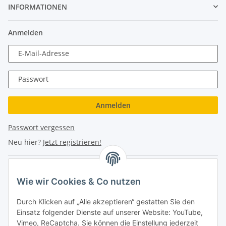
INFORMATIONEN
Anmelden
E-Mail-Adresse
Passwort
Anmelden
Passwort vergessen
Neu hier?
Jetzt registrieren!
Turboloch Austria e.U
Wie wir Cookies & Co nutzen
Hauptplatz 4
Durch Klicken auf „Alle akzeptieren“ gestatten Sie den
2870 Aspang
Einsatz folgender Dienste auf unserer Website: YouTube,
Vimeo, ReCaptcha. Sie können die Einstellung jederzeit
eMail: info@turboloch.at