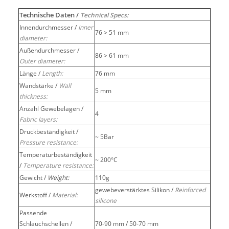
Technische Daten /
Technical Specs:
Innendurchmesser /
Inner
76 > 51 mm
diameter:
Außendurchmesser /
86 > 61 mm
Outer diameter:
Länge /
Length:
76 mm
Wandstärke /
Wall
5 mm
thickness:
Anzahl Gewebelagen /
4
Fabric layers:
Druckbeständigkeit /
~ 5Bar
Pressure resistance:
Temperaturbeständigkeit
~ 200°C
/
Temperature resistance:
Gewicht /
Weight:
110g
gewebeverstärktes Silikon /
Reinforced
Werkstoff /
Material:
silicone
Passende
Schlauchschellen /
70-90 mm / 50-70 mm