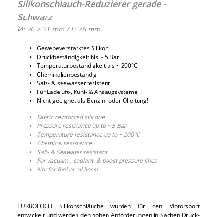
Silikonschlauch-Reduzierer gerade -
Schwarz
Ø: 76 > 51 mm / L: 76 mm
Gewebeverstärktes Silikon
Druckbeständigkeit bis ~ 5 Bar
Temperaturbeständigkeit bis ~ 200°C
Chemikalienbeständig
Salz- & seewasserresistent
Für Ladeluft-, Kühl- & Ansaugsysteme
Nicht geeignet als Benzin- oder Ölleitung!
Fabric reinforced silicone
Pressure resistance up to ~ 5 Bar
Temperature resistance up to ~ 200°C
Chemical resistance
Salt- & Seawater resistant
For vacuum-, coolant- & boost pressure lines
Not for fuel or oil lines!
TURBOLOCH Silikonschläuche wurden für den Motorsport
entwickelt und werden den hohen Anforderungen in Sachen Druck-