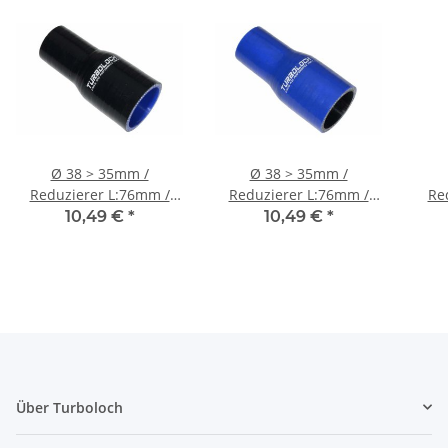
Ø 38 > 35mm /
Ø 38 > 35mm /
Reduzierer L:76mm /
Reduzierer L:76mm /
Re
Silikonschlauch -
Silikonschlauch - blau
S
10,49 €
*
10,49 €
*
schwarz
Über Turboloch