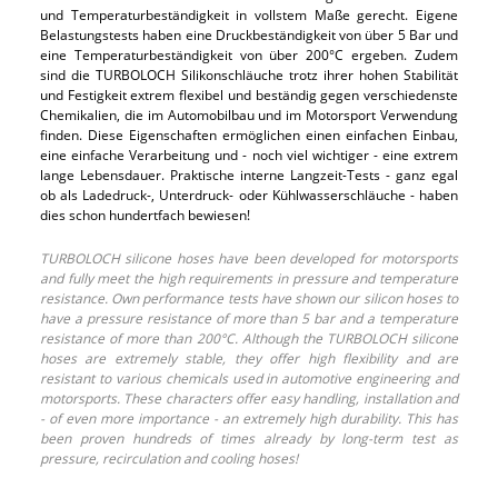
und Temperaturbeständigkeit in vollstem Maße gerecht. Eigene
Belastungstests haben eine Druckbeständigkeit von über 5 Bar und
eine Temperaturbeständigkeit von über 200°C ergeben. Zudem
sind die TURBOLOCH Silikonschläuche trotz ihrer hohen Stabilität
und Festigkeit extrem flexibel und beständig gegen verschiedenste
Chemikalien, die im Automobilbau und im Motorsport Verwendung
finden. Diese Eigenschaften ermöglichen einen einfachen Einbau,
eine einfache Verarbeitung und - noch viel wichtiger - eine extrem
lange Lebensdauer. Praktische interne Langzeit-Tests - ganz egal
ob als Ladedruck-, Unterdruck- oder Kühlwasserschläuche - haben
dies schon hundertfach bewiesen!
TURBOLOCH silicone hoses have been developed for motorsports
and fully meet the high requirements in pressure and temperature
resistance. Own performance tests have shown our silicon hoses to
have a pressure resistance of more than 5 bar and a temperature
resistance of more than 200°C. Although the TURBOLOCH silicone
hoses are extremely stable, they offer high flexibility and are
resistant to various chemicals used in automotive engineering and
motorsports. These characters offer easy handling, installation and
- of even more importance - an extremely high durability. This has
been proven hundreds of times already by long-term test as
pressure, recirculation and cooling hoses!