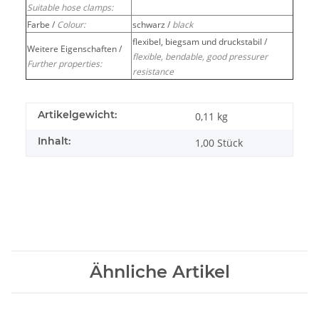
Suitable hose clamps:
Farbe /
Colour:
schwarz /
black
flexibel, biegsam und druckstabil /
Weitere Eigenschaften /
flexible, bendable, good pressurer
Further properties:
resistance
Artikelgewicht:
0,11
kg
Inhalt:
1,00 Stück
Ähnliche Artikel