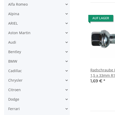
Alfa Romeo
Alpina
AUF LAGER
ARIEL
Aston Martin
Audi
Bentley
BMW
Radschraube 
Cadillac
1,5 x 33mm R1
Chrysler
Scheibe)
1,69 €
*
Citroen
Dodge
Ferrari