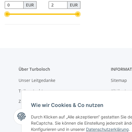
EUR
EUR
Über Turboloch
INFORMAT
Unser Leitgedanke
Sitemap
Teilegutachten
Altölentso
Zahlungsarten
Batterieen
Wie wir Cookies & Co nutzen
Versandkosten & Lieferung
Datenschu
Durch Klicken auf „Alle akzeptieren“ gestatten Sie 
Umwelt und Entsorgung
Widerrufs
ReCaptcha. Sie können die Einstellung jederzeit ände
Konfigurieren
und in unserer
Datenschutzerklärung
.