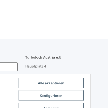
Turboloch Austria e.U
Hauptplatz 4
2870 Aspang
Alle akzeptieren
eMail: info@turboloch.at
Tel: +43 (0)660/1314150
Konfigurieren
Telefonische Erreichbarkeit