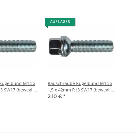
AUF LAGER
Kugelbund M14 x
Radschraube Kugelbund M14 x
3 SW17 (bewegl.
1,5 x 42mm R13 SW17 (bewegl.
Scheibe)
2,10 €
*