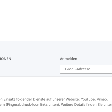
IONEN
Anmelden
E-Mail-Adresse
rgung
Passwort
tsorgung
Anmelden
tz
den Einsatz folgender Dienste auf unserer Website: YouTube, Vimeo,
recht
rn (Fingerabdruck-Icon links unten). Weitere Details finden Sie unter
Passwort vergessen