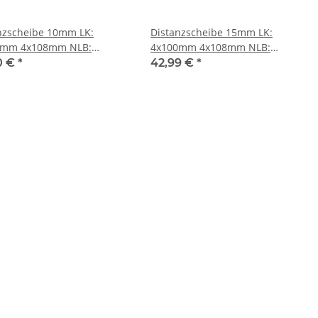
nzscheibe 10mm LK:
Distanzscheibe 15mm LK:
0mm 4x108mm NLB:
4x100mm 4x108mm NLB:
m - mit Felgenzentrierung
57,1mm - mit Felgenzentrierung
0 €
*
42,99 €
*