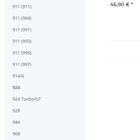
57,1mm - mit 
46,90 €
*
911 (911)
"Black Edition
911 (964)
911 (991)
911 (993)
911 (996)
911 (997)
914/6
924
924 Turbo/GT
928
944
968