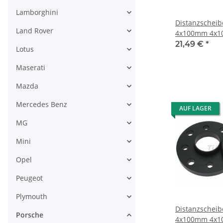
Lamborghini
Distanzschei
Land Rover
4x100mm 4x1
57,1mm
21,49 €
*
Lotus
Maserati
Mazda
Mercedes Benz
AUF LAGER
MG
Mini
Opel
Peugeot
Plymouth
Distanzschei
Porsche
4x100mm 4x1