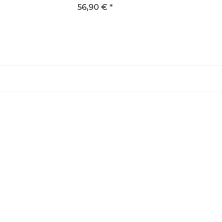
Felgenzentrierung
Felgenzentrierung
56,90 €
*
"