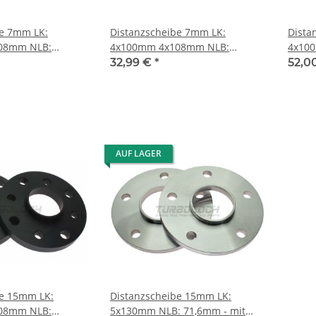
be 7mm LK:
Distanzscheibe 7mm LK:
Dista
08mm NLB:
4x100mm 4x108mm NLB:
4x10
57,1mm "Black Edition"
57,1m
32,99 €
*
52,0
AUF LAGER
be 15mm LK:
Distanzscheibe 15mm LK:
08mm NLB:
5x130mm NLB: 71,6mm - mit