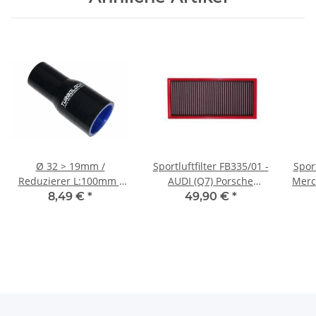
Ø 32 > 19mm /
Sportluftfilter FB335/01 -
Sport
Reduzierer L:100mm /
AUDI (Q7) Porsche
Merc
Silikonschlauch -
(Cayenne) VW (Toureg)
8,49 €
*
49,90 €
*
schwarz
LAND ROVER (RR III)
Tra