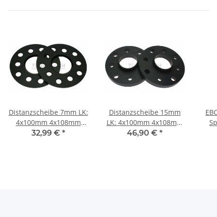
Distanzscheibe 7mm LK:
Distanzscheibe 15mm
EBC
4x100mm 4x108mm
LK: 4x100mm 4x108mm
Sp
NLB: 57,1mm "Black
NLB: 57,1mm - mit
USR9
32,99 €
*
46,90 €
*
Edition"
Felgenzentrierung
- Au
"Black Edition"
(8