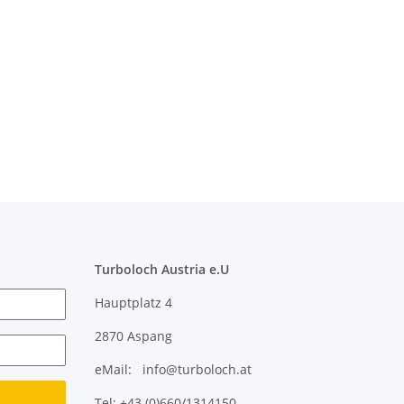
Turboloch Austria e.U
Hauptplatz 4
2870 Aspang
eMail: info@turboloch.at
Tel: +43 (0)660/1314150