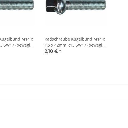
Kugelbund M14 x
Radschraube Kugelbund M14 x
3 SW17 (bewegl.
1,5 x 42mm R13 SW17 (bewegl.
Scheibe)
2,10 €
*