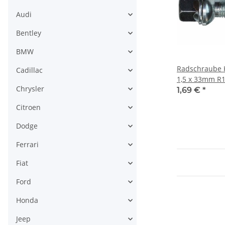
Audi
Bentley
BMW
Radschraube 
Cadillac
1,5 x 33mm R1
Chrysler
Scheibe)
1,69 €
*
Citroen
Dodge
Ferrari
Fiat
Ford
Honda
Jeep